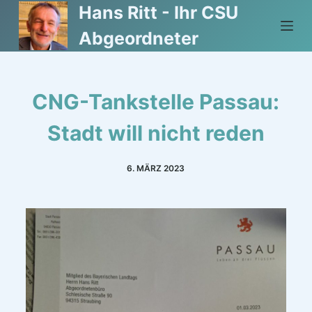
Hans Ritt - Ihr CSU
Z
u
Abgeordneter
m
I
n
CNG-Tankstelle Passau:
h
a
Stadt will nicht reden
l
t
6. MÄRZ 2023
s
p
r
i
n
g
e
n