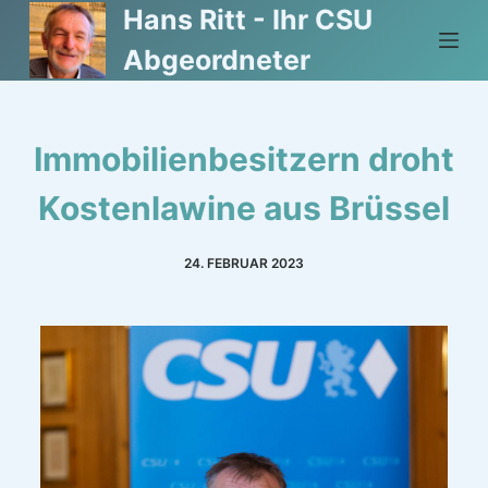
Hans Ritt - Ihr CSU
Z
u
Abgeordneter
m
I
n
Immobilienbesitzern droht
h
a
Kostenlawine aus Brüssel
l
t
24. FEBRUAR 2023
s
p
r
i
n
g
e
n