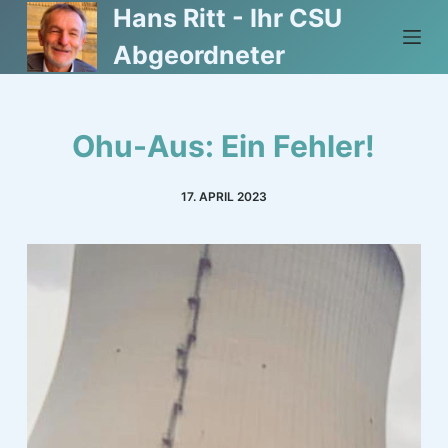
Hans Ritt - Ihr CSU
Z
u
Abgeordneter
m
I
n
Ohu-Aus: Ein Fehler!
h
a
17. APRIL 2023
l
t
s
p
r
i
n
g
e
n