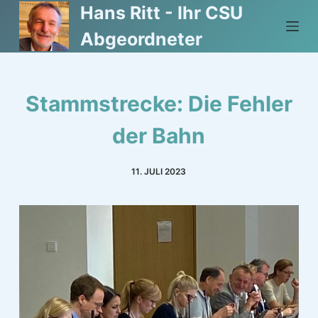
Hans Ritt - Ihr CSU
Z
u
Abgeordneter
m
I
n
Stammstrecke: Die Fehler
h
a
der Bahn
l
t
11. JULI 2023
s
p
r
i
n
g
e
n