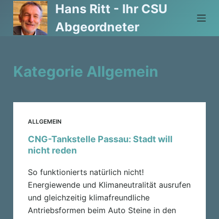
Hans Ritt - Ihr CSU
Z
u
Abgeordneter
m
I
n
Kategorie
Allgemein
h
a
l
t
ALLGEMEIN
s
p
CNG-Tankstelle Passau: Stadt will
nicht reden
r
i
So funktionierts natürlich nicht!
n
Energiewende und Klimaneutralität ausrufen
g
und gleichzeitig klimafreundliche
e
Antriebsformen beim Auto Steine in den
n