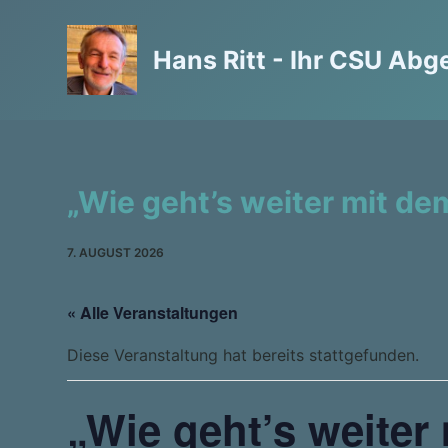
Z
u
Hans Ritt - Ihr CSU Abg
m
I
n
h
a
„Wie geht’s weiter mit de
l
t
7. AUGUST 2026
s
p
r
« Alle Veranstaltungen
i
Diese Veranstaltung hat bereits stattgefunden.
n
g
„Wie geht’s weiter 
e
n