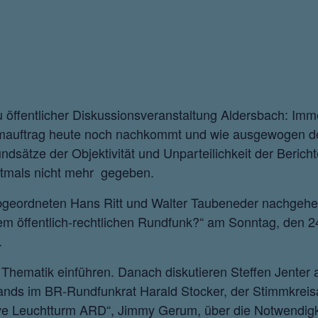
ffentlicher Diskussionsveranstaltung Aldersbach: Immer ö
ammauftrag heute noch nachkommt und wie ausgewogen d
sätze der Objektivität und Unparteilichkeit der Berichte
ftmals nicht mehr gegeben.
abgeordneten Hans Ritt und Walter Taubeneder nachgehe
dem öffentlich-rechtlichen Rundfunk?“ am Sonntag, den
.
e Thematik einführen. Danach diskutieren Steffen Jenter
rbands im BR-Rundfunkrat Harald Stocker, der Stimmkre
ive Leuchtturm ARD“, Jimmy Gerum, über die Notwendigke