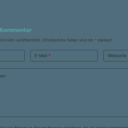
n Kommentar
rd nicht veröffentlicht.
Erforderliche Felder sind mit
*
markiert
E-Mail
*
Webseite
ben
il und Website in diesem Browser speichern, bis ich wieder kommenti