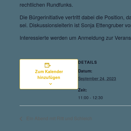
rechtlichen Rundfunks.
Die Bürgerinitiative vertritt dabei die Position, 
sei. Diskussionsleiterin ist Sonja Ettengruber v
Interessierte werden um Anmeldung zur Veranst
DETAILS
Datum:
Zum Kalender
hinzufügen
September 24, 2023
Zeit:
11:00 - 12:30
Ein Abend mit Ritt und Schleich