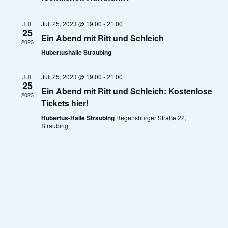
a
ä
n
h
Juli 25, 2023 @ 19:00
-
21:00
JUL
n
25
l
s
Ein Abend mit Ritt und Schleich
2023
e
s
Hubertushalle Straubing
n
t
.
Juli 25, 2023 @ 19:00
-
21:00
JUL
t
a
25
Ein Abend mit Ritt und Schleich: Kostenlose
2023
Tickets hier!
l
a
Hubertus-Halle Straubing
Regensburger Straße 22,
t
Straubing
l
u
t
n
u
g
n
A