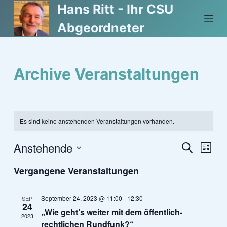
Hans Ritt - Ihr CSU
Z
u
Abgeordneter
m
I
n
Archive
Veranstaltungen
h
a
l
t
Es sind keine anstehenden Veranstaltungen vorhanden.
s
p
Anstehende
S
V
V
L
r
u
D
i
c
Vergangene Veranstaltungen
i
e
s
a
e
h
t
n
t
e
e
r
g
u
September 24, 2023 @ 11:00
-
12:30
SEP
r
24
e
m
„Wie geht’s weiter mit dem öffentlich-
a
2023
n
w
rechtlichen Rundfunk?“